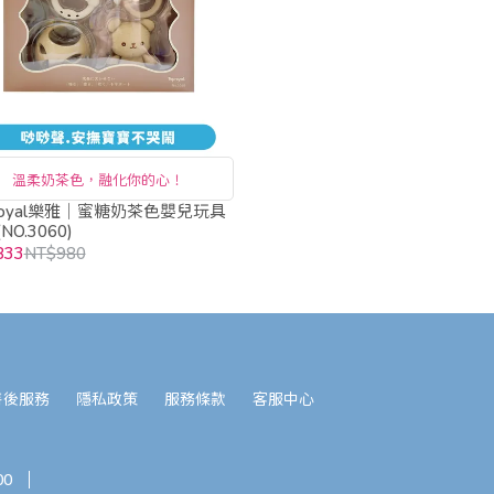
溫柔奶茶色，融化你的心！
yroyal樂雅｜蜜糖奶茶色嬰兒玩具
NO.3060)
833
NT$980
售後服務
隱私政策
服務條款
客服中心
00