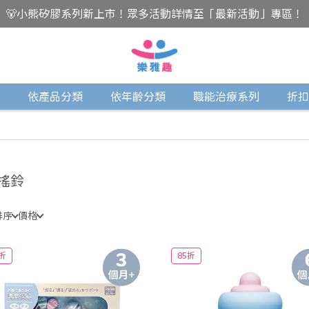
🐻小熊矽膠系列新上市！眾多活動詳情至「最新活動」專區！
依產品分類
依年齡分類
職能治療系列
折扣
搖鈴
排序
價格
折
85折