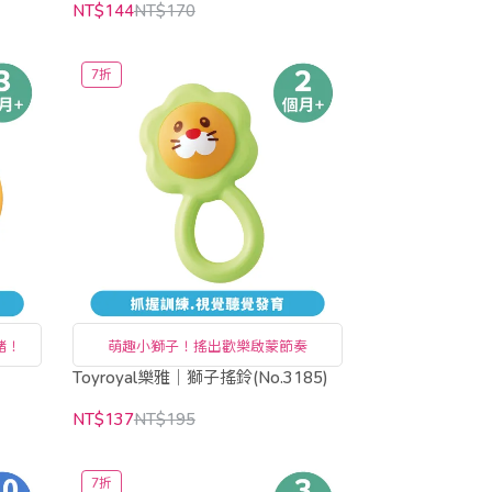
NT$144
NT$170
7折
緒！
萌趣小獅子！搖出歡樂啟蒙節奏
Toyroyal樂雅｜獅子搖鈴(No.3185)
NT$137
NT$195
7折