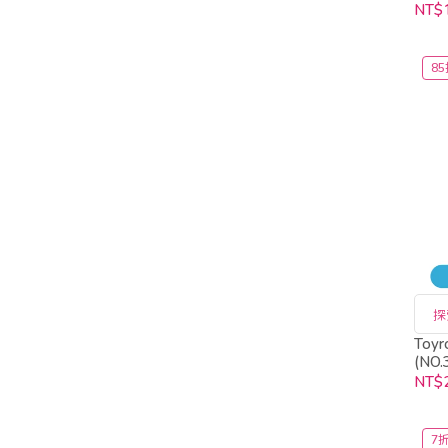
NT$
85
探
To
(NO.
NT$
7