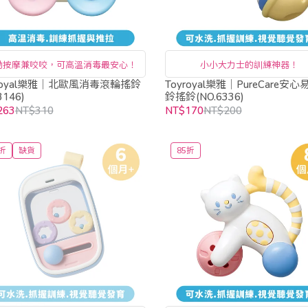
動按摩兼咬咬，可高溫消毒最安心！
小小大力士的訓練神器！
yroyal樂雅｜北歐風消毒滾輪搖鈴
Toyroyal樂雅｜PureCare安心
3146)
鈴搖鈴(NO.6336)
263
NT$310
NT$170
NT$200
折
缺貨
85折