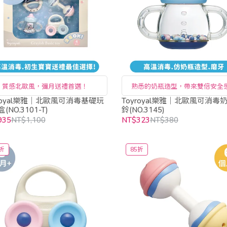
質感北歐風，彌月送禮首選！
熟悉的奶瓶造型，帶來雙倍安全
yroyal樂雅｜北歐風可消毒基礎玩
Toyroyal樂雅｜北歐風可消毒
(NO.3101-T)
鈴(NO.3145)
935
NT$1,100
NT$323
NT$380
折
85折