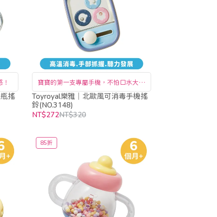
感！
寶寶的第一支專屬手機，不怕口水大作
戰！
奶瓶搖
Toyroyal樂雅｜北歐風可消毒手機搖
鈴(NO.3148)
NT$272
NT$320
85折