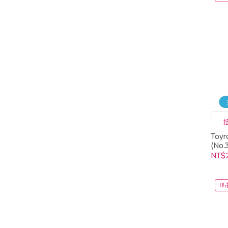
To
(No.
NT$
85