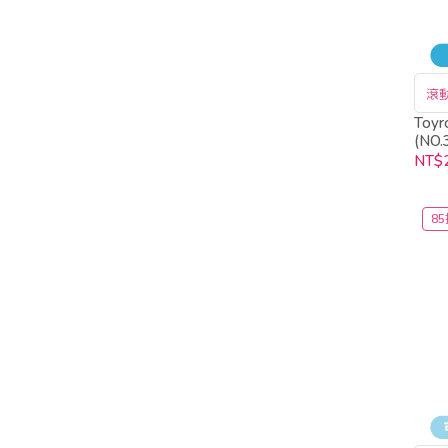
滾
To
(NO.
NT$
85