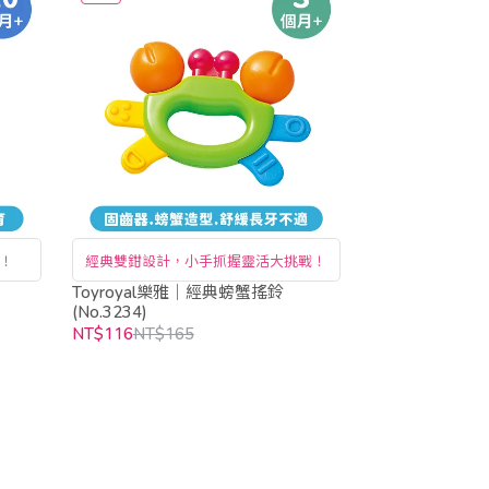
！
經典雙鉗設計，小手抓握靈活大挑戰！
Toyroyal樂雅｜經典螃蟹搖鈴
(No.3234)
NT$116
NT$165