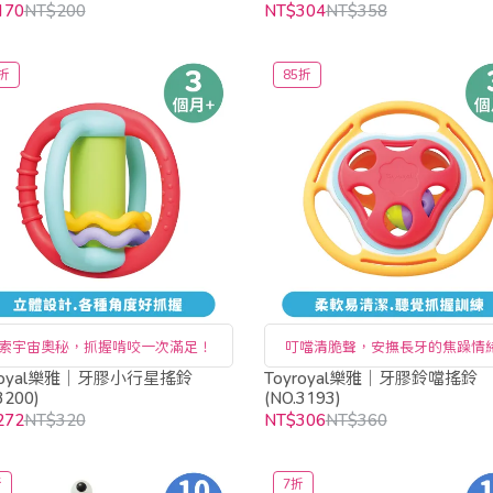
170
NT$200
NT$304
NT$358
折
85折
索宇宙奧秘，抓握啃咬一次滿足！
叮噹清脆聲，安撫長牙的焦躁情
yroyal樂雅｜牙膠小行星搖鈴
Toyroyal樂雅｜牙膠鈴噹搖鈴
3200)
(NO.3193)
272
NT$320
NT$306
NT$360
折
7折