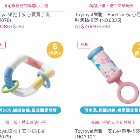
滿足模仿慾的專屬小手機！
萌趣小貓，陪伴快樂玩耍！
royal樂雅｜安心寶寶手機
Toyroyal樂雅｜PureCare安心
2078)
咪滾輪搖鈴 (NO.6335)
238
NT$280
NT$238
NT$280
折
85折
扭一扭，轉出靈活小手！
專屬小手的安全初體驗！
royal樂雅｜安心扭扭圈
Toyroyal樂雅｜安心經典手搖
2079)
(NO.3101)