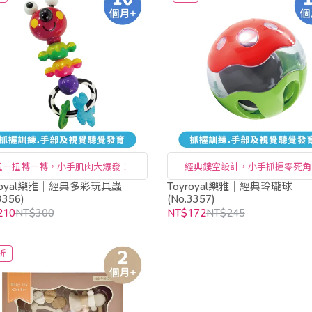
扭一扭轉一轉，小手肌肉大爆發！
經典鏤空設計，小手抓握零死角
yroyal樂雅｜經典多彩玩具蟲
Toyroyal樂雅｜經典玲瓏球
3356)
(No.3357)
210
NT$300
NT$172
NT$245
折