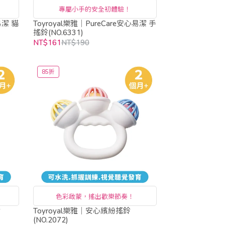
專屬小手的安全初體驗！
易潔 貓
Toyroyal樂雅｜PureCare安心易潔 手
搖鈴(NO.6331)
NT$161
NT$190
85折
色彩啟蒙，搖出歡樂節奏！
鈴
Toyroyal樂雅｜安心繽紛搖鈴
(NO.2072)