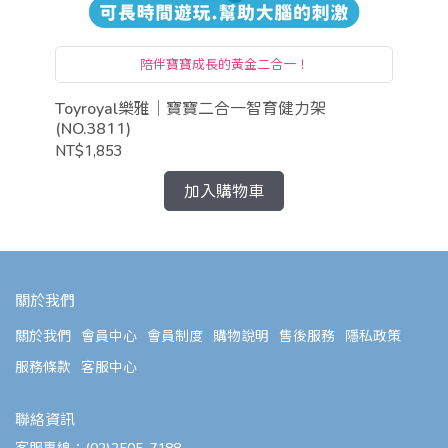
陪伴寶寶成長的黃金二合一！
Toyroyal樂雅｜寶寶二合一智育健力架
To
(NO.3811)
NT$1,853
NT
加入購物車
關於我們
關於我們
會員中心
會員制度
購物說明
售後服務
隱私政策
服務條款
客服中心
聯絡資訊
客服專線：(02)2505-7188