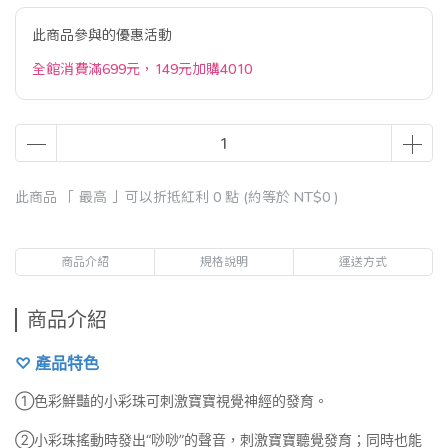
此商品參與的優惠活動
全館消費滿699元，149元加購4010
此商品 「 最高 」可以折抵紅利
0
點 (約等於
NT$0
)
商品介紹
規格說明
運送方式
商品介紹
♡ 產品特色
①色彩鮮豔的小彩珠可刺激寶寶視覺神經的發育。
②小彩珠搖動時發出“唦唦”的聲音，刺激寶寶聽覺發育；同時也能