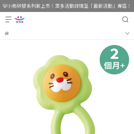
🐻小熊矽膠系列新上市！眾多活動詳情至「最新活動」專區！